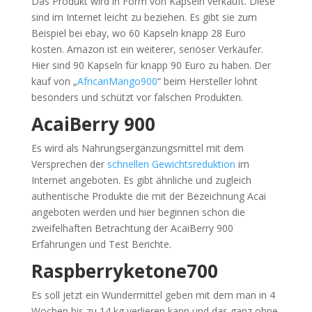
Das Produkt wird in Form von Kapseln verkauft. Diese
sind im Internet leicht zu beziehen. Es gibt sie zum
Beispiel bei ebay, wo 60 Kapseln knapp 28 Euro
kosten. Amazon ist ein weiterer, seriöser Verkäufer.
Hier sind 90 Kapseln für knapp 90 Euro zu haben. Der
kauf von „
AfricanMango900
“ beim Hersteller lohnt
besonders und schützt vor falschen Produkten.
AcaiBerry 900
Es wird als Nahrungsergänzungsmittel mit dem
Versprechen der
schnellen Gewichtsreduktion
im
Internet angeboten. Es gibt ähnliche und zugleich
authentische Produkte die mit der Bezeichnung Acai
angeboten werden und hier beginnen schon die
zweifelhaften Betrachtung der AcaiBerry 900
Erfahrungen und Test Berichte.
Raspberryketone700
Es soll jetzt ein Wundermittel geben mit dem man in 4
Wochen bis zu 14 kg verlieren kann und das ganz ohne