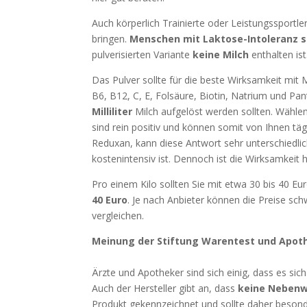
Auch körperlich Trainierte oder Leistungssportl
bringen.
Menschen mit Laktose-Intoleranz s
pulverisierten Variante
keine Milch
enthalten ist
Das Pulver sollte für die beste Wirksamkeit mit
B6, B12, C, E, Folsäure, Biotin, Natrium und P
Milliliter
Milch aufgelöst werden sollten. Wählen S
sind rein positiv und können somit von Ihnen tä
Reduxan, kann diese Antwort sehr unterschiedlic
kostenintensiv ist. Dennoch ist die Wirksamkeit 
Pro einem Kilo sollten Sie mit etwa 30 bis 40 
40 Euro
. Je nach Anbieter können die Preise sch
vergleichen.
Meinung der Stiftung Warentest und Apo
Ärzte und Apotheker sind sich einig, dass es si
Auch der Hersteller gibt an, dass
keine Neben
Produkt gekennzeichnet und sollte daher besonde