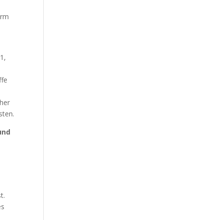
orm
1,
ffe
eher
sten.
und
t.
es