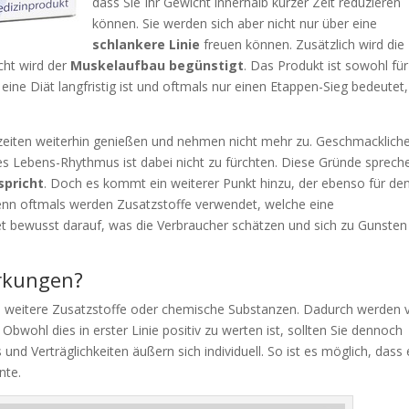
dass Sie Ihr Gewicht innerhalb kurzer Zeit reduzieren
können. Sie werden sich aber nicht nur über eine
schlankere Linie
freuen können. Zusätzlich wird die
icht wird der
Muskelaufbau begünstigt
. Das Produkt ist sowohl für
ine Diät langfristig ist und oftmals nur einen Etappen-Sieg bedeutet,
lzeiten weiterhin genießen und nehmen nicht mehr zu. Geschmacklich
es Lebens-Rhythmus ist dabei nicht zu fürchten. Diese Gründe sprech
spricht
. Doch es kommt ein weiterer Punkt hinzu, der ebenso für de
h. Denn oftmals werden Zusatzstoffe verwendet, welche eine
et bewusst darauf, was die Verbraucher schätzen und sich zu Gunsten
rkungen?
ne weitere Zusatzstoffe oder chemische Substanzen. Dadurch werden 
bwohl dies in erster Linie positiv zu werten ist, sollten Sie dennoch
 und Verträglichkeiten äußern sich individuell. So ist es möglich, dass 
nte.