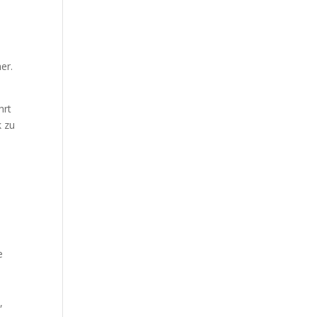
-
er.
hrt
k zu
e
,