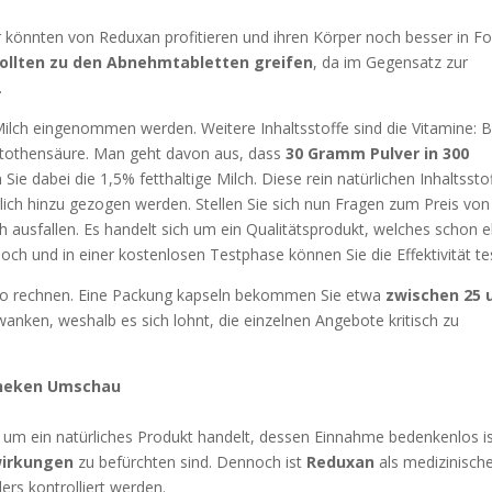
er könnten von Reduxan profitieren und ihren Körper noch besser in F
ollten zu den Abnehmtabletten greifen
, da im Gegensatz zur
.
 Milch eingenommen werden. Weitere Inhaltsstoffe sind die Vitamine: B
antothensäure. Man geht davon aus, dass
30 Gramm Pulver in 300
ie dabei die 1,5% fetthaltige Milch. Diese rein natürlichen Inhaltssto
glich hinzu gezogen werden. Stellen Sie sich nun Fragen zum Preis von
h ausfallen. Es handelt sich um ein Qualitätsprodukt, welches schon 
hoch und in einer kostenlosen Testphase können Sie die Effektivität te
Euro rechnen. Eine Packung kapseln bekommen Sie etwa
zwischen 25 
wanken, weshalb es sich lohnt, die einzelnen Angebote kritisch zu
theken Umschau
ch um ein natürliches Produkt handelt, dessen Einnahme bedenkenlos is
wirkungen
zu befürchten sind. Dennoch ist
Reduxan
als medizinisch
rs kontrolliert werden.