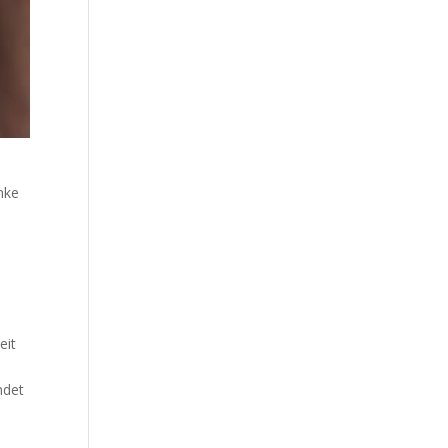
nke
eit
e
ndet