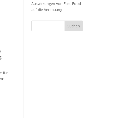
Auswirkungen von Fast Food
auf die Verdauung
e
h
g,
e für
vor