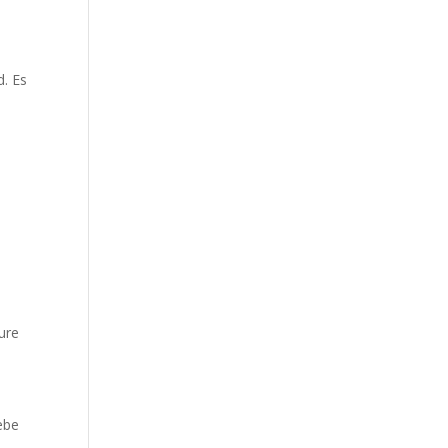
d. Es
ure
ebe