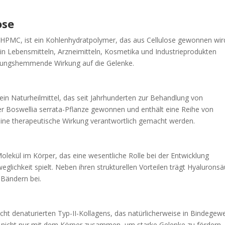
ose
 HPMC, ist ein Kohlenhydratpolymer, das aus Cellulose gewonnen wir
 in Lebensmitteln, Arzneimitteln, Kosmetika und Industrieprodukten
dungshemmende Wirkung auf die Gelenke.
ein Naturheilmittel, das seit Jahrhunderten zur Behandlung von
er Boswellia serrata-Pflanze gewonnen und enthält eine Reihe von
seine therapeutische Wirkung verantwortlich gemacht werden.
lekül im Körper, das eine wesentliche Rolle bei der Entwicklung
lichkeit spielt. Neben ihren strukturellen Vorteilen trägt Hyaluronsä
Bändern bei.
icht denaturierten Typ-II-Kollagens, das natürlicherweise in Bindegew
 nicht nur mit dem Körper zusammen, um starke Gelenke zu fördern,