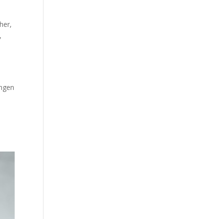
her,
,
ungen