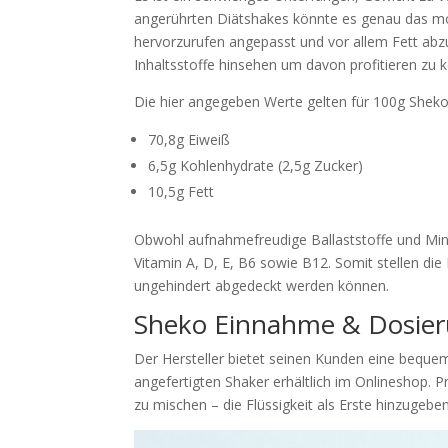
angerührten Diätshakes könnte es genau das 
hervorzurufen angepasst und vor allem Fett ab
Inhaltsstoffe hinsehen um davon profitieren zu 
Die hier angegeben Werte gelten für 100g Sheko
70,8g Eiweiß
6,5g Kohlenhydrate (2,5g Zucker)
10,5g Fett
Obwohl aufnahmefreudige Ballaststoffe und Miner
Vitamin A, D, E, B6 sowie B12. Somit stellen die
ungehindert abgedeckt werden können.
Sheko Einnahme & Dosie
Der Hersteller bietet seinen Kunden eine bequem
angefertigten Shaker erhältlich im Onlineshop. P
zu mischen – die Flüssigkeit als Erste hinzugeb