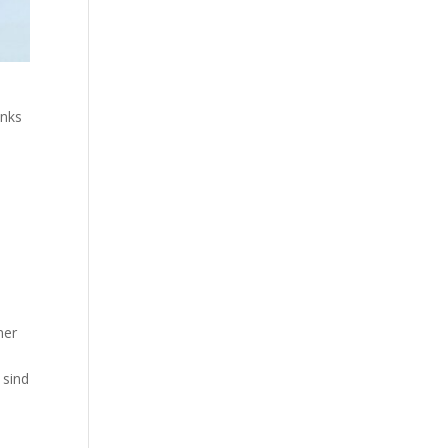
inks
s
ner
 sind