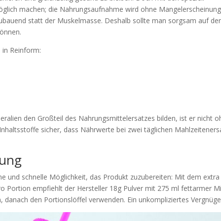
möglich machen; die Nahrungsaufnahme wird ohne Mangelerscheinun
zubauend statt der Muskelmasse. Deshalb sollte man sorgsam auf de
können.
 in Reinform:
alien den Großteil des Nahrungsmittelersatzes bilden, ist er nicht 
 Inhaltsstoffe sicher, dass Nährwerte bei zwei täglichen Mahlzeiteners
rung
e und schnelle Möglichkeit, das Produkt zuzubereiten: Mit dem extra
ro Portion empfiehlt der Hersteller 18g Pulver mit 275 ml fettarmer M
en, danach den Portionslöffel verwenden. Ein unkompliziertes Vergnüge