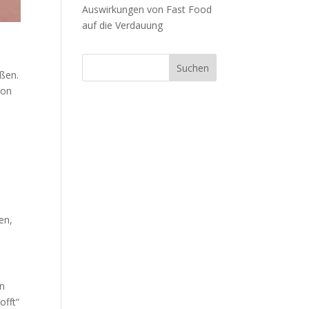
Auswirkungen von Fast Food
auf die Verdauung
eßen.
hon
en,
an
offt“