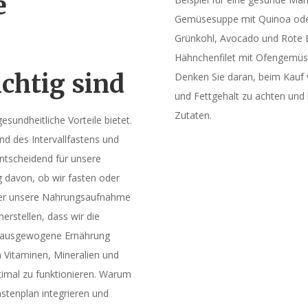
e
Gemüsesuppe mit Quinoa oder 
Grünkohl, Avocado und Rote B
Hähnchenfilet mit Ofengemüse 
ichtig sind
Denken Sie daran, beim Kauf 
und Fettgehalt zu achten und 
Zutaten.
gesundheitliche Vorteile bietet.
d des Intervallfastens und
ntscheidend für unsere
 davon, ob wir fasten oder
oder unsere Nahrungsaufnahme
herstellen, dass wir die
ne ausgewogene Ernährung
 Vitaminen, Mineralien und
ptimal zu funktionieren. Warum
astenplan integrieren und