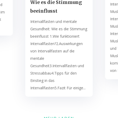
Wie es die Stimmung
Inte
nd
beeinflusst
Musk
 im
Inte
:
Intervallfasten und mentale
Musk
Gesundheit: Wie es die Stimmung
Inte
beeinflusst 1.Wie funktioniert
Musk
Intervallfasten?2.Auswirkungen
und 
von Intervallfasten auf die
Mus
mentale
komb
Gesundheit3.Intervallfasten und
von I
Stressabbau4.Tipps für den
Einstieg in das
Intervallfasten5.Fazit Für einige...
MEHR LADEN