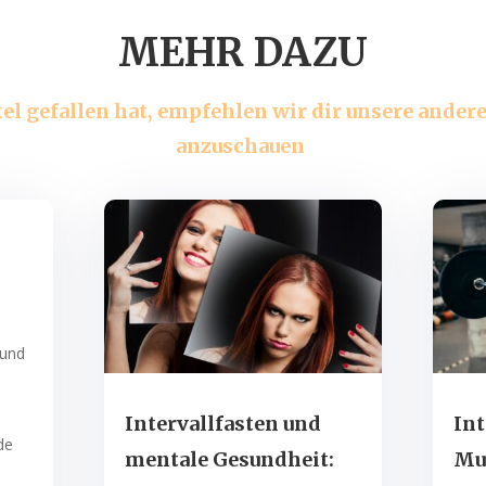
MEHR DAZU
ikel gefallen hat, empfehlen wir dir unsere ande
anzuschauen
 und
Intervallfasten und
Int
de
mentale Gesundheit:
Mu