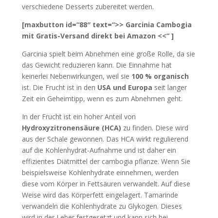
verschiedene Desserts zubereitet werden.
[maxbutton id=“88″ text=“>> Garcinia Cambogia
mit Gratis-Versand direkt bei Amazon <<“ ]
Garcinia spielt beim Abnehmen eine große Rolle, da sie
das Gewicht reduzieren kann. Die Einnahme hat
keinerlei Nebenwirkungen, weil sie
100 % organisch
ist. Die Frucht ist in den
USA und Europa
seit langer
Zeit ein Geheimtipp, wenn es zum Abnehmen geht.
In der Frucht ist ein hoher Anteil von
Hydroxyzitronensäure (HCA)
zu finden. Diese wird
aus der Schale gewonnen. Das HCA wirkt regulierend
auf die Kohlenhydrat-Aufnahme und ist daher ein
effizientes Diätmittel der cambogia pflanze. Wenn Sie
beispielsweise Kohlenhydrate einnehmen, werden
diese vom Körper in Fettsäuren verwandelt. Auf diese
Weise wird das Körperfett eingelagert. Tamarinde
verwandeln die Kohlenhydrate zu Glykogen. Dieses
wird in der Leber festgesetzt und kann sich bei